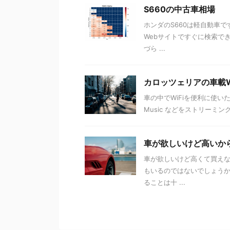
S660の中古車相場
ホンダのS660は軽自動車
Webサイトですぐに検索で
づら ...
カロッツェリアの車載Wi
車の中でWiFiを便利に使いた
Music などをストリーミン
車が欲しいけど高いか
車が欲しいけど高くて買え
もいるのではないでしょう
ることは十 ...