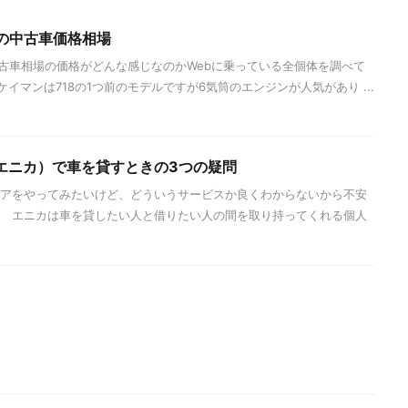
ンの中古車価格相場
中古車相場の価格がどんな感じなのかWebに乗っている全個体を調べて
ケイマンは718の1つ前のモデルですが6気筒のエンジンが人気があり ...
（エニカ）で車を貸すときの3つの疑問
シェアをやってみたいけど、どういうサービスか良くわからないから不安
。 エニカは車を貸したい人と借りたい人の間を取り持ってくれる個人