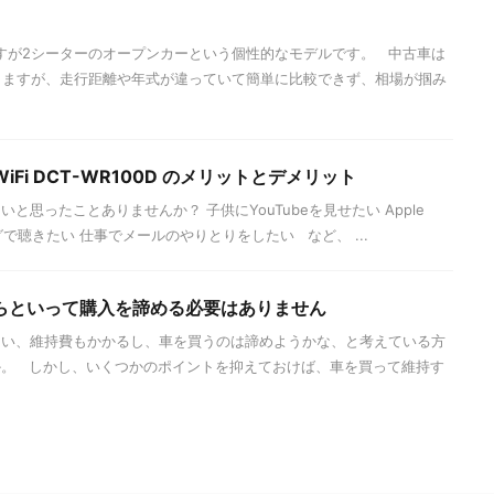
ですが2シーターのオープンカーという個性的なモデルです。 中古車は
きますが、走行距離や年式が違っていて簡単に比較できず、相場が掴み
Fi DCT-WR100D のメリットとデメリット
いと思ったことありませんか？ 子供にYouTubeを見せたい Apple
グで聴きたい 仕事でメールのやりとりをしたい など、 ...
らといって購入を諦める必要はありません
ない、維持費もかかるし、車を買うのは諦めようかな、と考えている方
か。 しかし、いくつかのポイントを抑えておけば、車を買って維持す