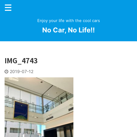
Enjoy your life with the cool cars
No Car, No Life!!
IMG_4743
2019-07-12